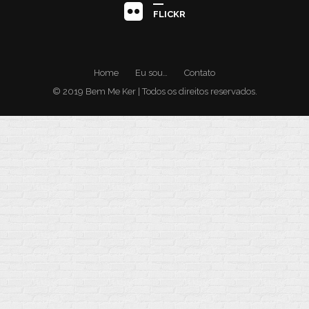
FLICKR
Home
Eu sou…
Contato
© 2019 Bem Me Ker | Todos os direitos reservados.